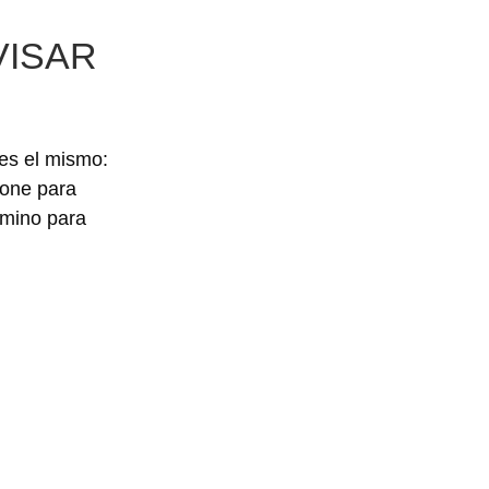
VISAR
 es el mismo:
ione para
amino para