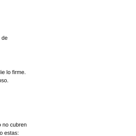
n de
e lo firme.
oso.
o no cubren
o estas: