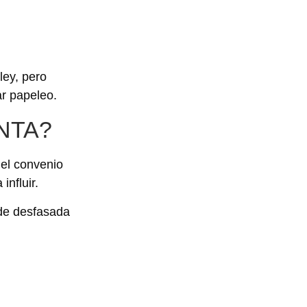
ley, pero
ar papeleo.
NTA?
 el convenio
influir.
ede desfasada