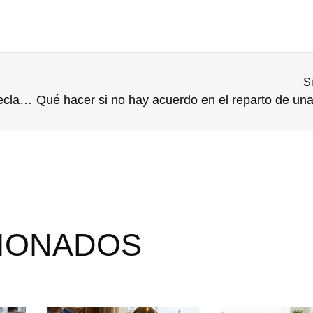
S
Qué revisar antes de responder a un burofax de reclamación
CIONADOS