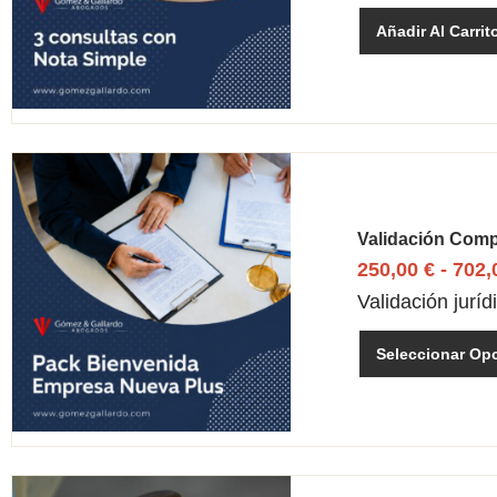
Añadir Al Carrit
Validación Compl
250,00
€
-
702
Validación jurí
Seleccionar Op