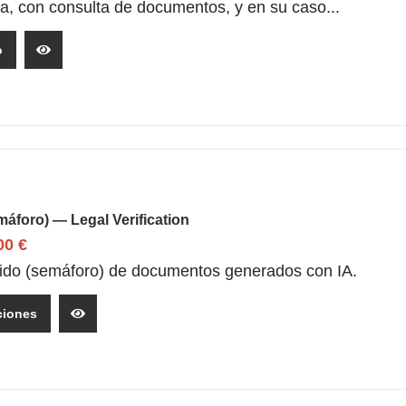
la, con consulta de documentos, y en su caso...
o
áforo) — Legal Verification
,00
€
pido (semáforo) de documentos generados con IA.
ciones