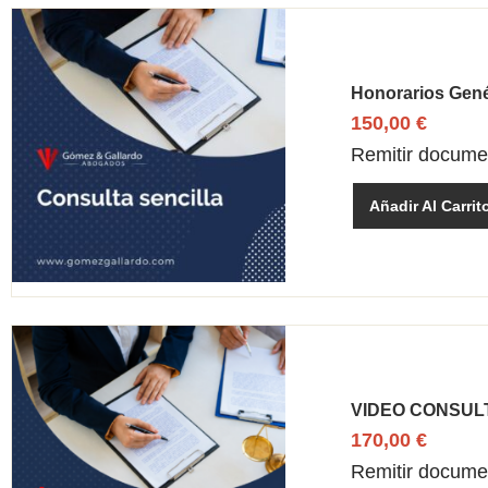
Honorarios Gené
150,00
€
Remitir document
Añadir Al Carrit
VIDEO CONSULTA
170,00
€
Remitir document