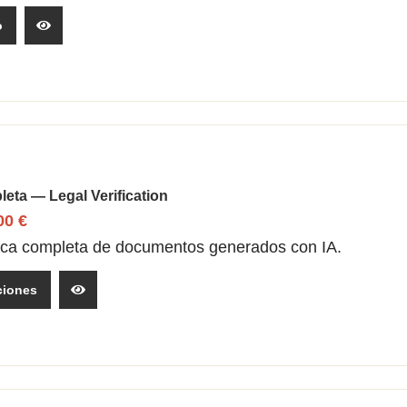
o
eta — Legal Verification
,00
€
dica completa de documentos generados con IA.
ciones