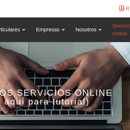
R
Servici
ticulares
Empresas
Nosotros
Online
OS SERVICIOS ONLINE
c aquí para tutorial)