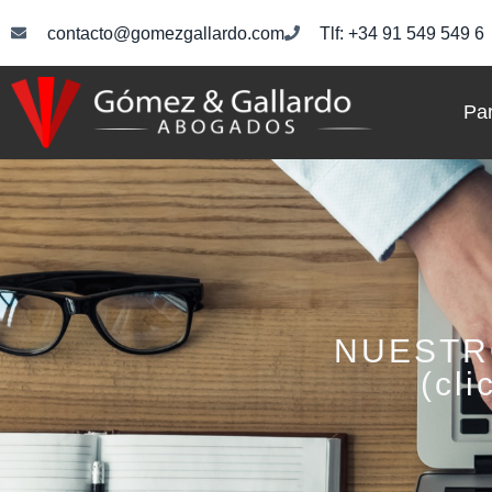
contacto@gomezgallardo.com
Tlf: +34 91 549 549 6
Par
NUESTR
(cli