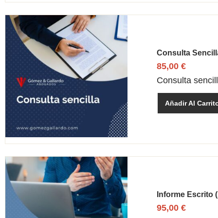
Consulta Sencill
85,00
€
Consulta sencil
Añadir Al Carrit
Informe Escrito 
95,00
€