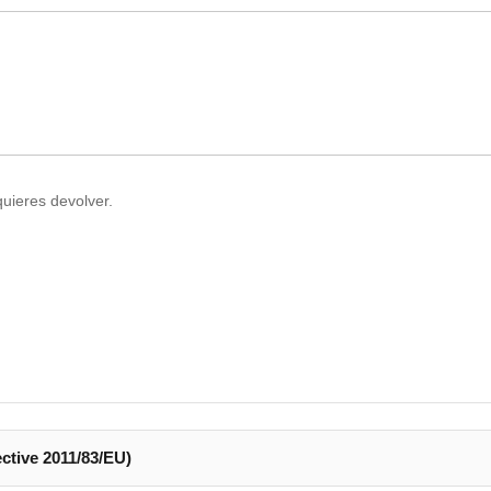
quieres devolver.
ctive 2011/83/EU)