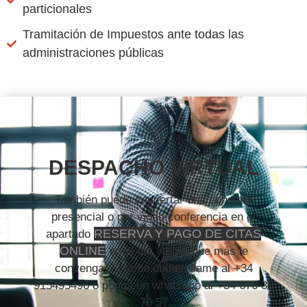
particionales
Tramitación de Impuestos ante todas las
administraciones públicas
DESPACHO VIRTUAL
También puede concertar una consulta
presencial o por video conferencia en el
RESERVA Y PAGO DE CITAS
apartado
ONLINE
en el día y hora que más le
convenga. Si tiene dudas, llame al +34
915495496 o ponga un whatsapp al +34 676 38
70 57