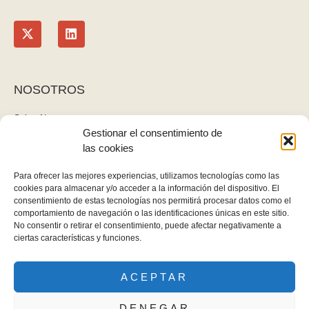
NOSOTROS
Sobre Nosotros
Gestionar el consentimiento de
Blog
las cookies
Contacto
LEGAL
Para ofrecer las mejores experiencias, utilizamos tecnologías como las
cookies para almacenar y/o acceder a la información del dispositivo. El
Política de privacidad
consentimiento de estas tecnologías nos permitirá procesar datos como el
Aviso legal y cookies
comportamiento de navegación o las identificaciones únicas en este sitio.
No consentir o retirar el consentimiento, puede afectar negativamente a
Derecho de desistimiento
ciertas características y funciones.
ACEPTAR
Gomez Gallardo - Todos los derechos reservados
DENEGAR