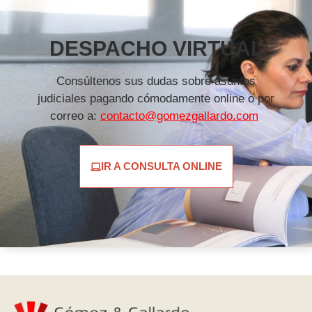
DESPACHO VIRTUAL
Consúltenos sus dudas sobre asuntos
judiciales pagando cómodamente online o por
correo a:
contacto@gomezgallardo.com
IR A CONSULTA ONLINE