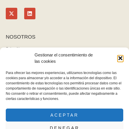
NOSOTROS
Sobre Nosotros
Gestionar el consentimiento de
Blog
las cookies
Contacto
LEGAL
Para ofrecer las mejores experiencias, utilizamos tecnologías como las
cookies para almacenar y/o acceder a la información del dispositivo. El
Política de privacidad
consentimiento de estas tecnologías nos permitirá procesar datos como el
Aviso legal y cookies
comportamiento de navegación o las identificaciones únicas en este sitio.
No consentir o retirar el consentimiento, puede afectar negativamente a
Derecho de desistimiento
ciertas características y funciones.
ACEPTAR
Gomez Gallardo - Todos los derechos reservados
DENEGAR