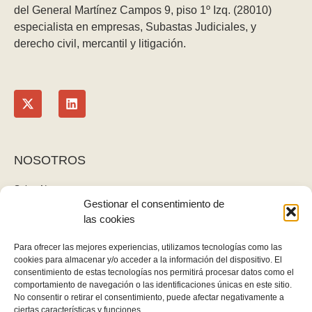
del General Martínez Campos 9, piso 1º Izq. (28010)
especialista en empresas, Subastas Judiciales, y
derecho civil, mercantil y litigación.
NOSOTROS
Sobre Nosotros
Gestionar el consentimiento de
Blog
las cookies
Contacto
LEGAL
Para ofrecer las mejores experiencias, utilizamos tecnologías como las
cookies para almacenar y/o acceder a la información del dispositivo. El
Política de privacidad
consentimiento de estas tecnologías nos permitirá procesar datos como el
Aviso legal y cookies
comportamiento de navegación o las identificaciones únicas en este sitio.
No consentir o retirar el consentimiento, puede afectar negativamente a
Derecho de desistimiento
ciertas características y funciones.