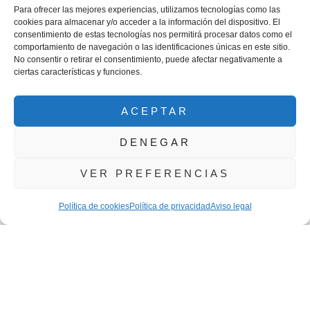
Para ofrecer las mejores experiencias, utilizamos tecnologías como las
cookies para almacenar y/o acceder a la información del dispositivo. El
consentimiento de estas tecnologías nos permitirá procesar datos como el
comportamiento de navegación o las identificaciones únicas en este sitio.
No consentir o retirar el consentimiento, puede afectar negativamente a
ciertas características y funciones.
Cómo proteger los derechos de los hijos en casos
ACEPTAR
de divorcio complicado
DENEGAR
JULIO 7, 2026
Garantizar los derechos de los hijos en un divorcio complicado es
VER PREFERENCIAS
esencial. Aprende cómo proteger su bienestar físico, emocional y
psicológico en estas situaciones.
Política de cookies
Política de privacidad
Aviso legal
Leer más