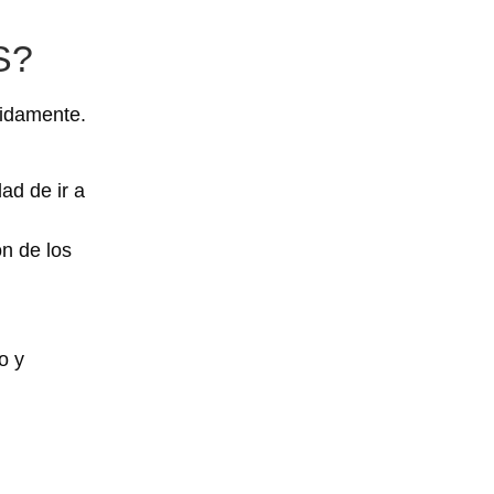
S?
nidamente.
ad de ir a
ón de los
o y