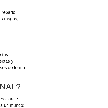
 reparto.
es rasgos,
e tus
ectas y
eses de forma
NAL?
s clara: si
 es un mundo: