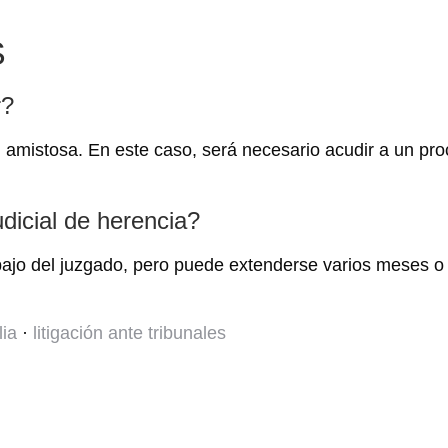
S
r?
ón amistosa. En este caso, será necesario acudir a un pr
dicial de herencia?
bajo del juzgado, pero puede extenderse varios meses o 
lia
·
litigación ante tribunales