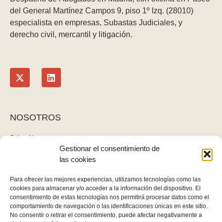
del General Martínez Campos 9, piso 1º Izq. (28010)
especialista en empresas, Subastas Judiciales, y
derecho civil, mercantil y litigación.
NOSOTROS
Sobre Nosotros
Gestionar el consentimiento de
Blog
las cookies
Contacto
LEGAL
Para ofrecer las mejores experiencias, utilizamos tecnologías como las
cookies para almacenar y/o acceder a la información del dispositivo. El
Política de privacidad
consentimiento de estas tecnologías nos permitirá procesar datos como el
Aviso legal y cookies
comportamiento de navegación o las identificaciones únicas en este sitio.
No consentir o retirar el consentimiento, puede afectar negativamente a
Derecho de desistimiento