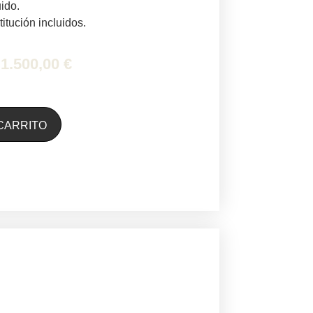
ido.
itución incluidos.
1.500,00
€
Alternative:
CARRITO