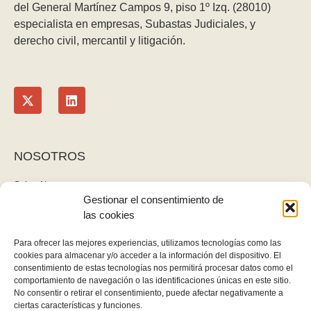
del General Martínez Campos 9, piso 1º Izq. (28010)
especialista en empresas, Subastas Judiciales, y
derecho civil, mercantil y litigación.
NOSOTROS
Sobre Nosotros
Gestionar el consentimiento de
Blog
las cookies
Contacto
LEGAL
Para ofrecer las mejores experiencias, utilizamos tecnologías como las
cookies para almacenar y/o acceder a la información del dispositivo. El
Política de privacidad
consentimiento de estas tecnologías nos permitirá procesar datos como el
Aviso legal y cookies
comportamiento de navegación o las identificaciones únicas en este sitio.
No consentir o retirar el consentimiento, puede afectar negativamente a
Derecho de desistimiento
ciertas características y funciones.