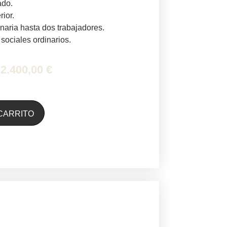
ado.
rior.
inaria hasta dos trabajadores.
sociales ordinarios.
2.400,00
€
Alternative:
CARRITO