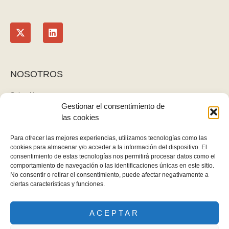
NOSOTROS
Sobre Nosotros
Gestionar el consentimiento de
Blog
las cookies
Contacto
LEGAL
Para ofrecer las mejores experiencias, utilizamos tecnologías como las
cookies para almacenar y/o acceder a la información del dispositivo. El
Política de privacidad
consentimiento de estas tecnologías nos permitirá procesar datos como el
Aviso legal y cookies
comportamiento de navegación o las identificaciones únicas en este sitio.
No consentir o retirar el consentimiento, puede afectar negativamente a
Derecho de desistimiento
ciertas características y funciones.
ACEPTAR
Gomez Gallardo - Todos los derechos reservados