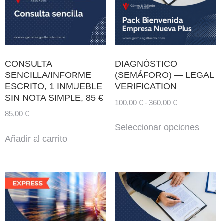
CONSULTA
DIAGNÓSTICO
SENCILLA/INFORME
(SEMÁFORO) — LEGAL
ESCRITO, 1 INMUEBLE
VERIFICATION
SIN NOTA SIMPLE, 85 €
100,00
€
-
360,00
€
85,00
€
Seleccionar opciones
Añadir al carrito