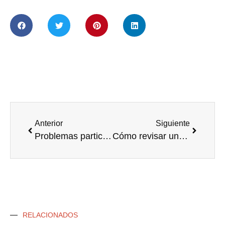
Anterior
Siguiente
Problemas participaciones Lotería de Navidad: guía legal completa. Toca la Lotería ¿por qué no lo pensamos antes?
Cómo revisar un contrato de arrendamiento para evitar cláusulas abusivas
RELACIONADOS