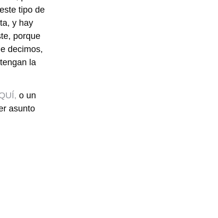
este tipo de
ta, y hay
ste, porque
ue decimos,
btengan la
QUÍ
,
o un
er asunto