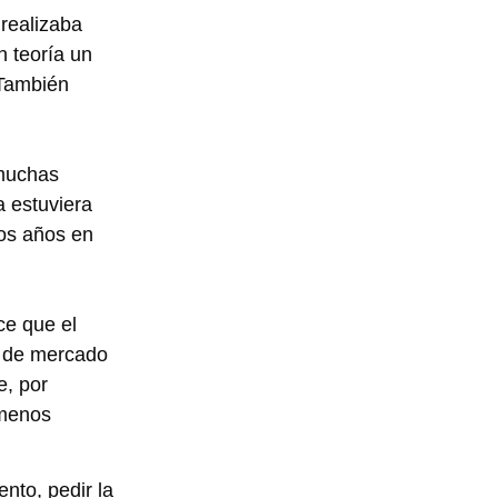
 realizaba
n teoría un
 También
(muchas
a estuviera
mos años en
ce que el
or de mercado
e, por
 menos
nto, pedir la