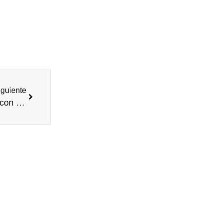
iguiente
Cómo reducir impuestos legalmente en Canarias con la ZEC