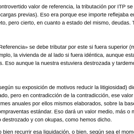
rovertido valor de referencia, la tributación por ITP se
 cargas previas). Eso era porque ese importe reflejaba e
o, pero cierto, en cuanto a estado del mismo, deudas.
eferencia» se debe tributar por este si fuera superior 
plo, la vivienda de al lado si fuera idéntica, aunque est
as. Eso aunque la nuestra estuviera destrozada y tarde
gún su exposición de motivos reducir la litigiosidad) di
ado, pero en contradicción de la contradicción, ese val
ormes anuales por ellos mismos elaborados, sobre la bas
 compraventas estándar. Eso dará un valor medio, más o
o destrozado y con okupas, como hemos dicho.
ien recurrir esa liquidación, o bien, según sea el mome