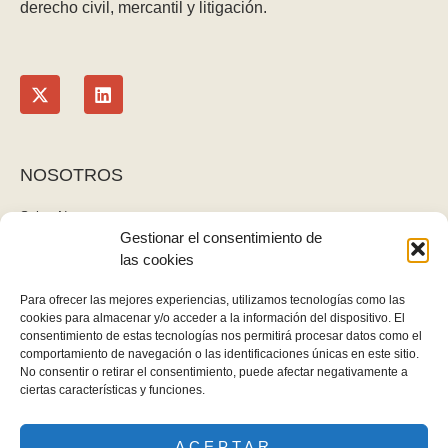
derecho civil, mercantil y litigación.
NOSOTROS
Sobre Nosotros
Gestionar el consentimiento de
Blog
las cookies
Contacto
LEGAL
Para ofrecer las mejores experiencias, utilizamos tecnologías como las
cookies para almacenar y/o acceder a la información del dispositivo. El
Política de privacidad
consentimiento de estas tecnologías nos permitirá procesar datos como el
Aviso legal y cookies
comportamiento de navegación o las identificaciones únicas en este sitio.
No consentir o retirar el consentimiento, puede afectar negativamente a
Derecho de desistimiento
ciertas características y funciones.
ACEPTAR