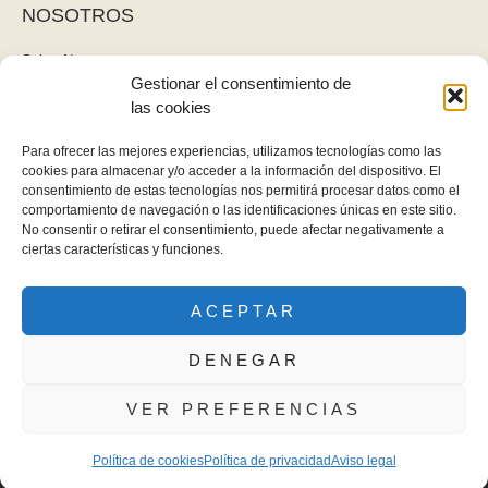
NOSOTROS
Sobre Nosotros
Gestionar el consentimiento de
Blog
las cookies
Contacto
LEGAL
Para ofrecer las mejores experiencias, utilizamos tecnologías como las
cookies para almacenar y/o acceder a la información del dispositivo. El
Política de privacidad
consentimiento de estas tecnologías nos permitirá procesar datos como el
Aviso legal y cookies
comportamiento de navegación o las identificaciones únicas en este sitio.
No consentir o retirar el consentimiento, puede afectar negativamente a
Derecho de desistimiento
ciertas características y funciones.
ACEPTAR
Gomez Gallardo - Todos los derechos reservados
DENEGAR
VER PREFERENCIAS
Política de cookies
Política de privacidad
Aviso legal