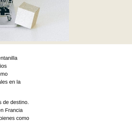
ntanilla
ios
como
les en la
s de destino.
en Francia
e bienes como