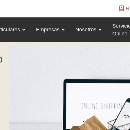
R
Servici
ticulares
Empresas
Nosotros
Online
O