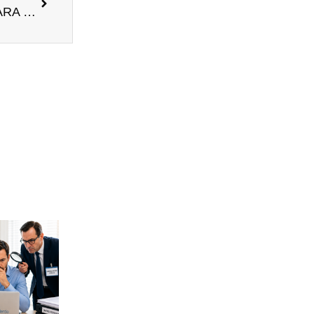
LOS DESAFÍOS DEL PRIMER MES DEL AÑO PARA LOS ASESORES FISCALES Y CONTABLES