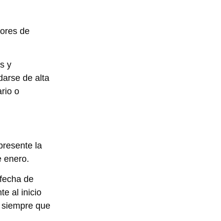
ores de
s y
arse de alta
rio o
presente la
e enero.
 fecha de
e al inicio
o siempre que