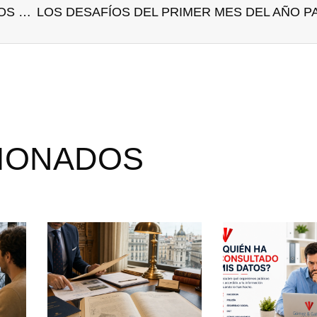
Nuevo sistema de cotización para los AUTÓNOMOS desde ENERO 2023. Real Decreto Ley 13/2022 ¿¿¿suben las cuotas???
CIONADOS