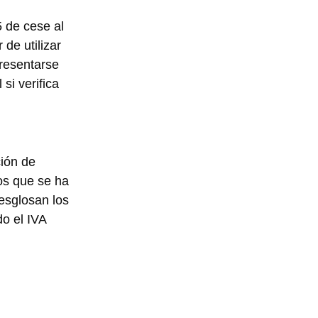
 de cese al
de utilizar
presentarse
si verifica
ción de
los que se ha
esglosan los
do el IVA