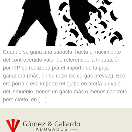
Cuando se gana una subasta, hasta el nacimiento
del controvertido valor de referencia, la tributación
por ITP se realizaba por el importe de la puja
ganadora (más, en su caso las cargas previas). Eso
era porque ese importe reflejaba en teoría un valor
del inmueble menos un gasto más o menos concreto,
pero cierto, en […]