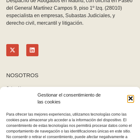
Despacho de Abogados en Madrid, con oficina en Paseo
del General Martínez Campos 9, piso 1º Izq. (28010)
especialista en empresas, Subastas Judiciales, y
derecho civil, mercantil y litigación.
NOSOTROS
Sobre Nosotros
Gestionar el consentimiento de
Blog
las cookies
Contacto
LEGAL
Para ofrecer las mejores experiencias, utilizamos tecnologías como las
cookies para almacenar y/o acceder a la información del dispositivo. El
Política de privacidad
consentimiento de estas tecnologías nos permitirá procesar datos como el
Aviso legal y cookies
comportamiento de navegación o las identificaciones únicas en este sitio.
No consentir o retirar el consentimiento, puede afectar negativamente a
Derecho de desistimiento