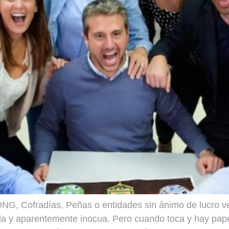
NG, Cofradías, Peñas o entidades sin ánimo de lucro ve
lla y aparentemente inocua. Pero cuando toca y hay pape