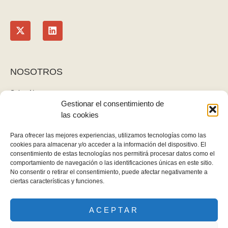
NOSOTROS
Sobre Nosotros
Gestionar el consentimiento de
Blog
las cookies
Contacto
LEGAL
Para ofrecer las mejores experiencias, utilizamos tecnologías como las
cookies para almacenar y/o acceder a la información del dispositivo. El
Política de privacidad
consentimiento de estas tecnologías nos permitirá procesar datos como el
Aviso legal y cookies
comportamiento de navegación o las identificaciones únicas en este sitio.
No consentir o retirar el consentimiento, puede afectar negativamente a
Derecho de desistimiento
ciertas características y funciones.
ACEPTAR
Gomez Gallardo - Todos los derechos reservados