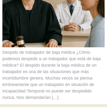
Despido de trabajador de baja médica ¿Cómo
podemos despedir a un trabajador que está de baja
médica? El despido durante la baja médica de un
trabajador es una de las situaciones que más
incertidumbre genera. Muchas veces se piensa
erróneamente que un trabajador en situación de
Incapacidad Temporal no puede ser despedido
nunca. Nos demandarían […]