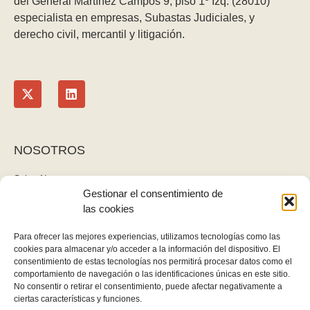
del General Martínez Campos 9, piso 1º Izq. (28010)
especialista en empresas, Subastas Judiciales, y
derecho civil, mercantil y litigación.
NOSOTROS
Sobre Nosotros
Gestionar el consentimiento de
Blog
las cookies
Contacto
LEGAL
Para ofrecer las mejores experiencias, utilizamos tecnologías como las
cookies para almacenar y/o acceder a la información del dispositivo. El
Política de privacidad
consentimiento de estas tecnologías nos permitirá procesar datos como el
Aviso legal y cookies
comportamiento de navegación o las identificaciones únicas en este sitio.
No consentir o retirar el consentimiento, puede afectar negativamente a
Derecho de desistimiento
ciertas características y funciones.