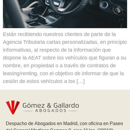
Están recibiendo nuestros clientes de parte de la
Agencia Tributaria cartas personalizadas, en principio
informativas, al respecto de la información que
dispone la AEAT sobre los vehículos que figuran a su
nombre, en propiedad o a través de contratos de
leasing/renting, con el objetivo de informar de que la
cesión de estos vehículos a los […]
Despacho de Abogados en Madrid, con oficina en Paseo