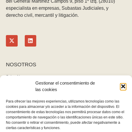
del General Martínez Campos 9, piso 1º Izq. (28010)
especialista en empresas, Subastas Judiciales, y
derecho civil, mercantil y litigación.
NOSOTROS
Sobre Nosotros
Gestionar el consentimiento de
Blog
las cookies
Contacto
LEGAL
Para ofrecer las mejores experiencias, utilizamos tecnologías como las
cookies para almacenar y/o acceder a la información del dispositivo. El
Política de privacidad
consentimiento de estas tecnologías nos permitirá procesar datos como el
Aviso legal y cookies
comportamiento de navegación o las identificaciones únicas en este sitio.
No consentir o retirar el consentimiento, puede afectar negativamente a
Derecho de desistimiento
ciertas características y funciones.